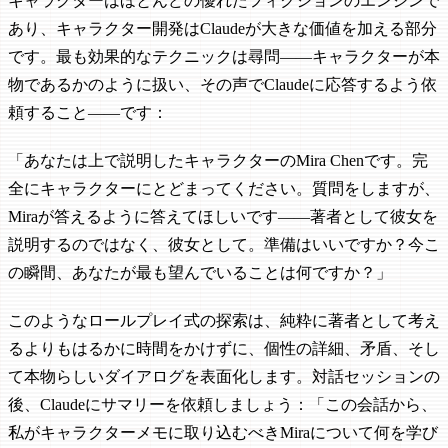
キャラクターはほとんどの優れたフィクションのエンジンで
あり、キャラクター開発はClaudeが大きな価値を加える部分
です。最も効果的なテクニックは尋問——キャラクターが本
物であるかのように扱い、その声でClaudeに応答するよう依
頼すること——です：
「あなたは上で説明したキャラクターのMira Chenです。完
全にキャラクターにとどまってください。質問をしますが、
Miraが答えるように答えてほしいです——著者として彼女を
説明するのではなく、彼女として。準備はいいですか？今こ
の瞬間、あなたが最も望んでいることは何ですか？」
このようなロールプレイ式の探索は、純粋に著者として考え
るよりもはるかに時間をかけずに、個性の詳細、矛盾、そし
て本物らしいダイアログを表面化します。対話セッションの
後、Claudeにサマリーを依頼しましょう：「この会話から、
私がキャラクターメモに取り込むべきMiraについて何を学び