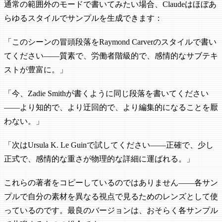
通常の範囲外のモードで書いてみたい場合、Claudeはほぼあ
らゆるスタイルでサンプルを生成できます：
「このシーンの冒頭段落をRaymond Carverのスタイルで書い
てください——質素で、労働者階級的で、感情的なサブテキ
ストが豊富に。」
「今、Zadie Smithが書くように同じ段落を書いてください
——より知的で、より迂回的で、より編集的になることを厭
わない。」
「次はUrsula K. Le Guinで試してください——正確で、少し
正式で、感情的な重さが物理的な詳細に運ばれる。」
これらの著者をコピーしているのではありません——各サン
プルで自分の素材を異なる視点で見るためのレンズとして使
っているのです。最良のバージョンは、おそらく各サンプル