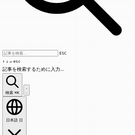
Use arrow keys to navigate results, Enter
ESC
↑
↓
↵
esc
記事を検索するために入力...
記事を検索...
検索
⌘K
日本語
日