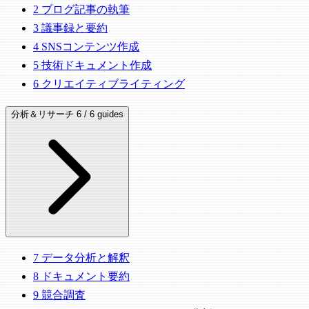
2
ブログ記事の執筆
3
議事録と要約
4
SNSコンテンツ作成
5
技術ドキュメント作成
6
クリエイティブライティング
分析＆リサーチ
6 / 6 guides
7
データ分析と解釈
8
ドキュメント要約
9
競合調査