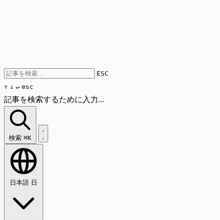
Use arrow keys to navigate results, Enter
ESC
↑
↓
↵
esc
記事を検索するために入力...
記事を検索...
検索
⌘K
日本語
日