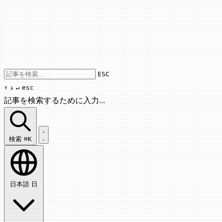
Use arrow keys to navigate results, Enter
ESC
↑
↓
↵
esc
記事を検索するために入力...
記事を検索...
検索
⌘K
日本語
日