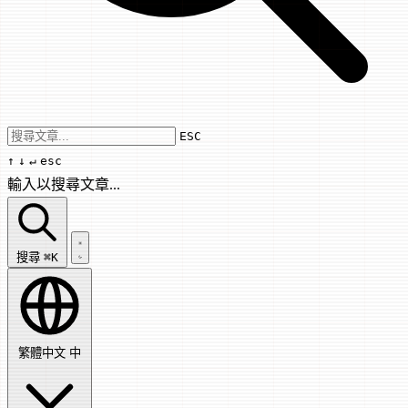
Use arrow keys to navigate results, Enter
ESC
↑
↓
↵
esc
輸入以搜尋文章...
搜尋文章...
搜尋
⌘K
繁體中文
中