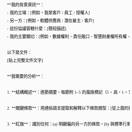
**我的背景資訊**：
- 我的立場：[例如，我是客戶 / 員工 / 授權人]
- 另一方：[例如，軟體供應商 / 潛在雇主 / 客戶]
- 這份協議管轄什麼：[簡短描述]
- 我的主要關切：[例如，數據權利、責任敞口、智慧財產權所有權、
以下是文件：
[貼上完整文件文字]
**我需要的分析**：
1. **結構概述**：逐節摘要，每節附 1–5 的風險標記（5 = 高，1 =
2. **關鍵條款**：用通俗語言提取和解釋以下條款類型：[從上面
3. **紅旗**：識別任何：(a) 明顯偏向另一方的條款，(b) 與標