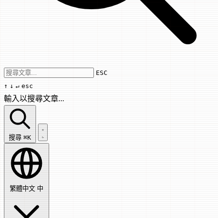
Use arrow keys to navigate results, Enter
ESC
↑
↓
↵
esc
輸入以搜尋文章...
搜尋文章...
搜尋
⌘K
繁體中文
中