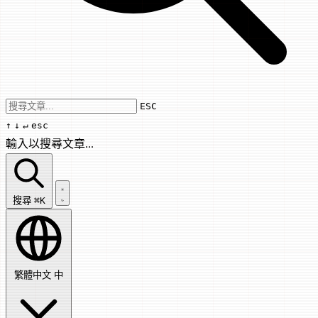
Use arrow keys to navigate results, Enter
ESC
↑
↓
↵
esc
輸入以搜尋文章...
搜尋文章...
搜尋
⌘K
繁體中文
中