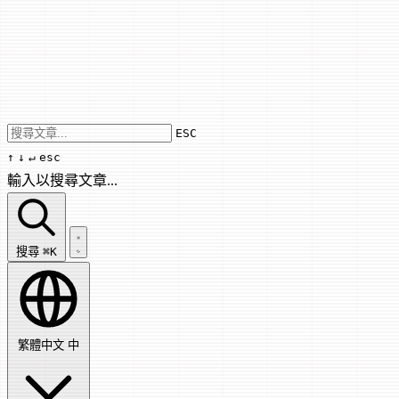
Use arrow keys to navigate results, Enter
ESC
↑
↓
↵
esc
輸入以搜尋文章...
搜尋文章...
搜尋
⌘K
繁體中文
中