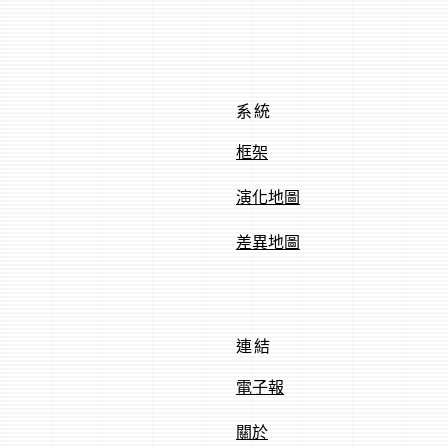
系統
框架
演化地圖
差異地圖
連結
電子報
關於