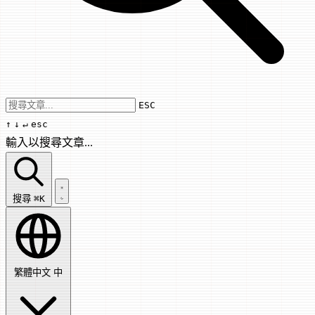
Use arrow keys to navigate results, Enter
ESC
↑
↓
↵
esc
輸入以搜尋文章...
搜尋文章...
搜尋
⌘K
繁體中文
中