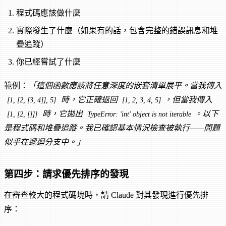
程式碼應該做什麼
實際發生了什麼（如果有的話，包含完整的錯誤訊息和堆
疊追蹤）
你已經嘗試了什麼
範例：
「這個函數應該將任意深度的嵌套清單展平。當我傳入
時，它正確返回
，但當我傳入
[1, [2, [3, 4]], 5]
[1, 2, 3, 4, 5]
時，它拋出
。以下
[1, [2, []]]
TypeError: 'int' object is not iterable
是程式碼和堆疊追蹤。我已確認基本情況檢查被執行——問題
似乎在遞迴分支中。」
第四步：請求優先排序的發現
在審查較大的程式碼塊時，請 Claude 對其發現進行優先排
序：