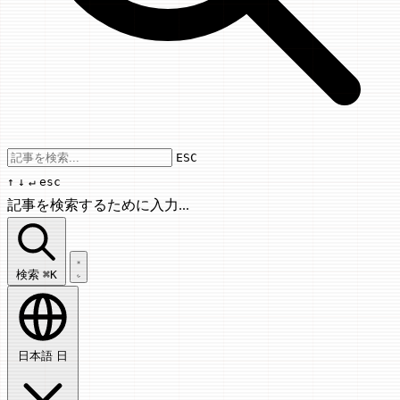
Use arrow keys to navigate results, Enter
ESC
↑
↓
↵
esc
記事を検索するために入力...
記事を検索...
検索
⌘K
日本語
日