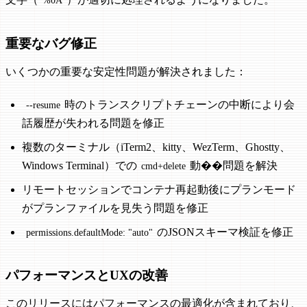
%0A
重要なバグ修正
いくつかの重要な安定性問題が解決されました：
時のトランスクリプトチェーンの中断により会
--resume
話履歴が失われる問題を修正
複数のターミナル（iTerm2、kitty、WezTerm、Ghostty、
Windows Terminal）での
動��問題を解決
cmd+delete
リモートセッションでコンテナ再起動後にプランモード
がプランファイルを見失う問題を修正
のJSONスキーマ検証を修正
permissions.defaultMode: "auto"
パフォーマンスとUXの改善
このリリースにはパフォーマンスの最適化が含まれており、