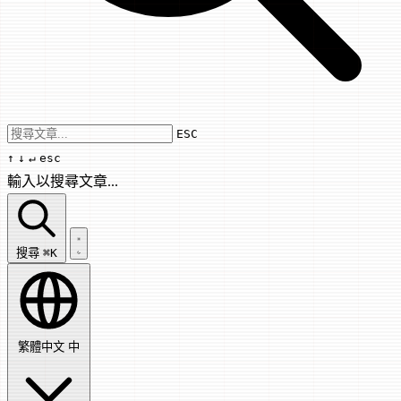
Use arrow keys to navigate results, Enter
ESC
↑
↓
↵
esc
輸入以搜尋文章...
搜尋文章...
搜尋
⌘K
繁體中文
中