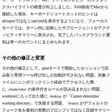
クスハイライトの精度が向上しました。SSH経由でMacから
接続した場合、キーボードショートカットのヒントは
alt/superではなくopt/cmdを表示するようになり、フォーカス
モードでは、ターン内に起動したサブエージェントがアクテ
ィビティサマリーに表示され、完了したバックグラウンド通
知は単一のカウントにまとめられます。
その他の修正と変更
その他の修正として、planモードで開始したセッションで読
み取り専用ツール呼び出しが自動許可されない問題、対象フ
ァイルにシンボリックリンク経由でアクセスした際
に
の条件付きルールが読み込まれない問題、
.claude/rules/
worktreeに入って出た後に
が「Cannot determine
/desktop
working directory」で失敗する問題、
がデフォルトの
/branch
フォーク名を最初の実際のプロンプトではなく圧縮サマリー