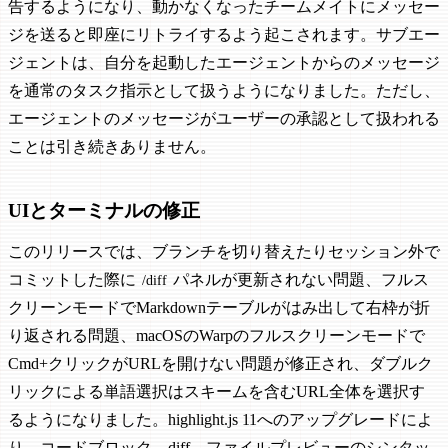
告するようになり、動かなくなったチームメイトにメッセー
ジを送ると即座にリトライするよう起こされます。サブエー
ジェントは、自分を起動したエージェントからのメッセージ
を通常のタスク指示として扱うようになりました。ただし、
エージェントのメッセージがユーザーの承認として扱われる
ことは引き続きありません。
UIとターミナルの修正
このリリースでは、ブランチを切り替えたりセッション外で
コミットした際に
パネルが更新されない問題、フルス
/diff
クリーンモードでMarkdownテーブルがはみ出して右枠が折
り返される問題、macOSのWarpのフルスクリーンモードで
Cmd+クリックがURLを開けない問題が修正され、ダブルク
リックによる単語選択はスキームを含むURL全体を選択す
るようになりました。highlight.js 11へのアップグレードによ
り、コードブロック、diff、ファイルプレビューのシンタッ