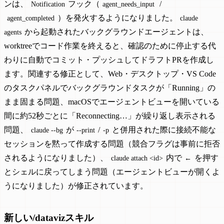
ンは、
フック（
/
Notification
agent_needs_input
）を発火するようになりました。
agent_completed
claude
から起動されたバックグラウンドエージェントは、
agents
worktreeでコード作業を終えると、確認のために停止する代
わりに自動でコミット・プッシュしてドラフトPRを作成し
ます。関連する修正として、Web・デスクトップ・VS Code
のタスクパネルでバックグラウンドタスクが「Running」の
まま固まる問題、macOSでエージェントビューを開いている
間に約52秒ごとに「Reconnecting…」が繰り返し表示される
問題、
が
/
と併用された際に接続不能な
claude --bg
--print
-p
セッションを黙って作成する問題（競合フラグは事前に拒否
されるようになりました）、
内で
を押す
claude attach <id>
←
とシェルに戻ってしまう問題（エージェントビューが開くよ
うになりました）が修正されています。
新しい/datavizスキル