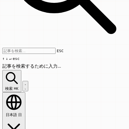
Use arrow keys to navigate results, Enter
ESC
↑
↓
↵
esc
記事を検索するために入力...
記事を検索...
検索
⌘K
日本語
日