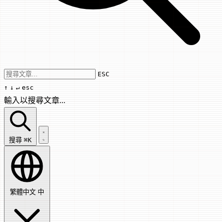
Use arrow keys to navigate results, Enter
ESC
↑
↓
↵
esc
輸入以搜尋文章...
搜尋文章...
搜尋
⌘K
繁體中文
中