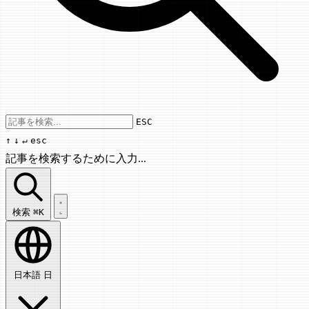
Use arrow keys to navigate results, Enter
ESC
↑
↓
↵
esc
記事を検索するために入力...
記事を検索...
検索
⌘K
日本語
日