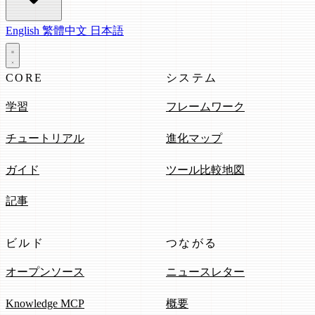
English
繁體中文
日本語
CORE
システム
学習
フレームワーク
チュートリアル
進化マップ
ガイド
ツール比較地図
記事
ビルド
つながる
オープンソース
ニュースレター
Knowledge MCP
概要