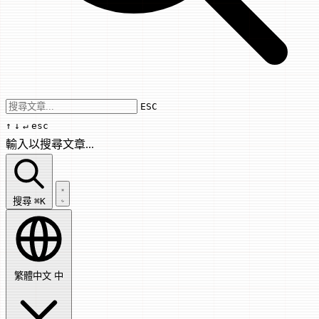
Use arrow keys to navigate results, Enter
ESC
↑
↓
↵
esc
輸入以搜尋文章...
搜尋文章...
搜尋
⌘K
繁體中文
中