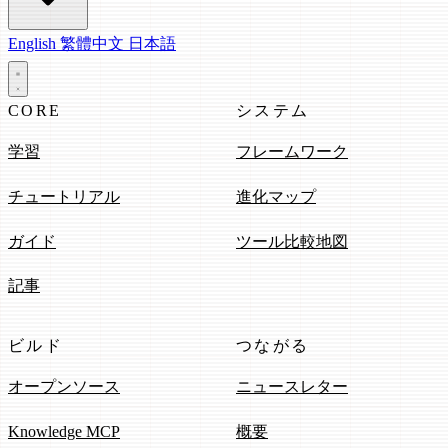
English
繁體中文
日本語
CORE
システム
学習
フレームワーク
チュートリアル
進化マップ
ガイド
ツール比較地図
記事
ビルド
つながる
オープンソース
ニュースレター
Knowledge MCP
概要