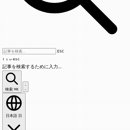
Use arrow keys to navigate results, Enter
ESC
↑
↓
↵
esc
記事を検索するために入力...
記事を検索...
検索
⌘K
日本語
日