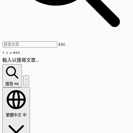
Use arrow keys to navigate results, Enter
ESC
↑
↓
↵
esc
輸入以搜尋文章...
搜尋文章...
搜尋
⌘K
繁體中文
中