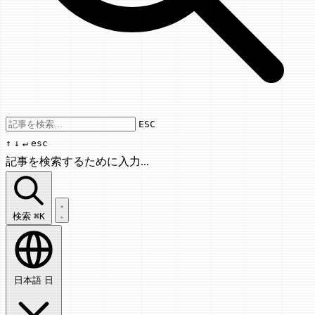
Use arrow keys to navigate results, Enter
ESC
↑
↓
↵
esc
記事を検索するために入力...
記事を検索...
検索
⌘K
日本語
日