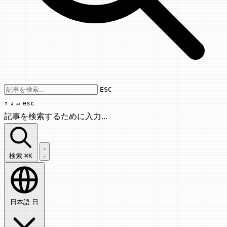
Use arrow keys to navigate results, Enter
ESC
↑
↓
↵
esc
記事を検索するために入力...
記事を検索...
検索
⌘K
日本語
日