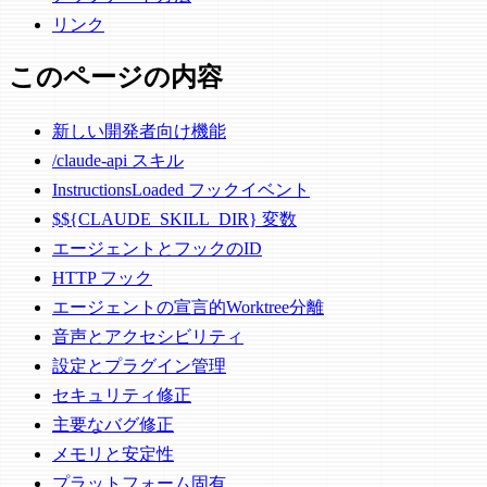
リンク
このページの内容
新しい開発者向け機能
/claude-api スキル
InstructionsLoaded フックイベント
$${CLAUDE_SKILL_DIR} 変数
エージェントとフックのID
HTTP フック
エージェントの宣言的Worktree分離
音声とアクセシビリティ
設定とプラグイン管理
セキュリティ修正
主要なバグ修正
メモリと安定性
プラットフォーム固有