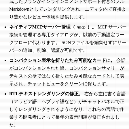
成したプランがインラインコメントサポート付きのフル
Markdownとしてレンダリングされ、エディタ内で直接よ
り豊かなレビュー体験を提供します。
ネイティブMCPサーバー管理（
）。
MCP サーバー
/mcp
接続を管理する専用ダイアログが、以前の手動設定ワー
クフローに代わります。JSONファイルを編集せずにサー
バーの追加、削除、認証が可能です。
コンパクション表示を折りたたみ可能なカードに。
会話
がコンパクションされた際、コンパクションサマリーが
テキストの壁ではなく折りたたみ可能なカードとして表
示され、チャットビューをクリーンに保ちます。
RTLテキストレンダリングの修正。
右から左に書く言語
（アラビア語、ヘブライ語など）がチャットパネルで正
しくレンダリングされるようになり、これらの言語で作
業する開発者にとって長年の表示問題が修正されまし
た。