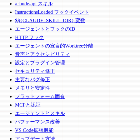
/claude-api スキル
InstructionsLoaded フックイベント
$${CLAUDE_SKILL_DIR} 変数
エージェントとフックのID
HTTP フック
エージェントの宣言的Worktree分離
音声とアクセシビリティ
設定とプラグイン管理
セキュリティ修正
主要なバグ修正
メモリと安定性
プラットフォーム固有
MCPと認証
エージェントとスキル
パフォーマンス改善
VS Code拡張機能
アップデート方法