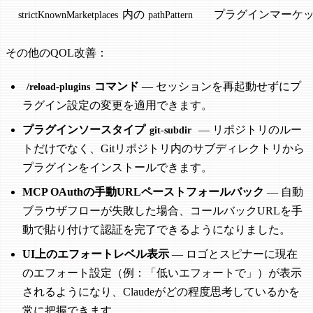
内の
プラグインマーケ
strictKnownMarketplaces
pathPattern
その他のQOL改善：
コマンド
— セッションを再起動せずにプ
/reload-plugins
ラグイン設定の変更を適用できます。
プラグインソースタイプ
— リポジトリのルー
git-subdir
トだけでなく、Gitリポジトリ内のサブディレクトリから
プラグインをインストールできます。
MCP OAuthの手動URLペーストフォールバック
— 自動
ブラウザフローが失敗した場合、コールバックURLを手
動で貼り付けて認証を完了できるようになりました。
UI上のエフォートレベル表示
— ロゴとスピナーに現在
のエフォート設定（例：「低いエフォートで」）が表示
されるようになり、Claudeがどの程度思考しているかを
常に把握できます。