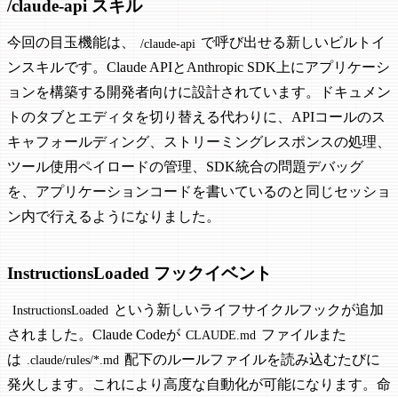
/claude-api スキル
今回の目玉機能は、
で呼び出せる新しいビルトイ
/claude-api
ンスキルです。Claude APIとAnthropic SDK上にアプリケーシ
ョンを構築する開発者向けに設計されています。ドキュメン
トのタブとエディタを切り替える代わりに、APIコールのス
キャフォールディング、ストリーミングレスポンスの処理、
ツール使用ペイロードの管理、SDK統合の問題デバッグ
を、アプリケーションコードを書いているのと同じセッショ
ン内で行えるようになりました。
InstructionsLoaded フックイベント
という新しいライフサイクルフックが追加
InstructionsLoaded
されました。Claude Codeが
ファイルまた
CLAUDE.md
は
配下のルールファイルを読み込むたびに
.claude/rules/*.md
発火します。これにより高度な自動化が可能になります。命