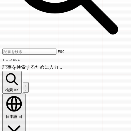
Use arrow keys to navigate results, Enter
ESC
↑
↓
↵
esc
記事を検索するために入力...
記事を検索...
検索
⌘K
日本語
日