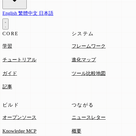
English
繁體中文
日本語
CORE
システム
学習
フレームワーク
チュートリアル
進化マップ
ガイド
ツール比較地図
記事
ビルド
つながる
オープンソース
ニュースレター
Knowledge MCP
概要