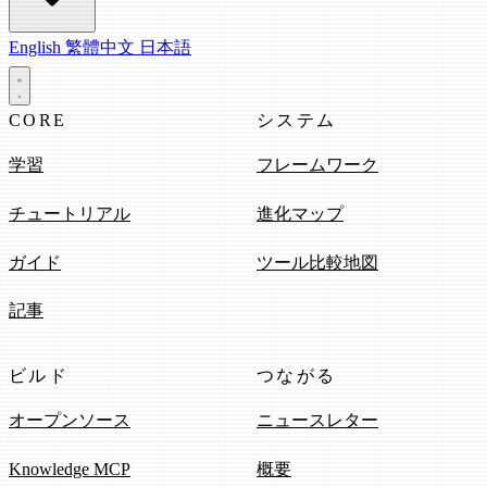
English
繁體中文
日本語
CORE
システム
学習
フレームワーク
チュートリアル
進化マップ
ガイド
ツール比較地図
記事
ビルド
つながる
オープンソース
ニュースレター
Knowledge MCP
概要