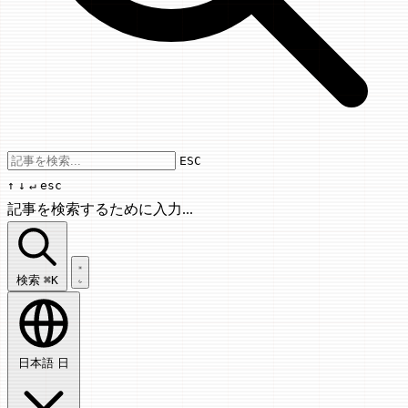
Use arrow keys to navigate results, Enter
ESC
↑
↓
↵
esc
記事を検索するために入力...
記事を検索...
検索
⌘K
日本語
日