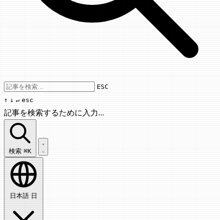
Use arrow keys to navigate results, Enter
ESC
↑
↓
↵
esc
記事を検索するために入力...
記事を検索...
検索
⌘K
日本語
日