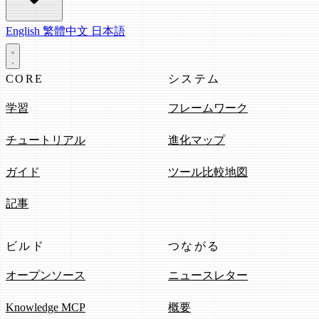
English
繁體中文
日本語
CORE
システム
学習
フレームワーク
チュートリアル
進化マップ
ガイド
ツール比較地図
記事
ビルド
つながる
オープンソース
ニュースレター
Knowledge MCP
概要