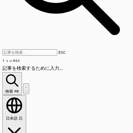
Use arrow keys to navigate results, Enter
ESC
↑
↓
↵
esc
記事を検索するために入力...
記事を検索...
検索
⌘K
日本語
日