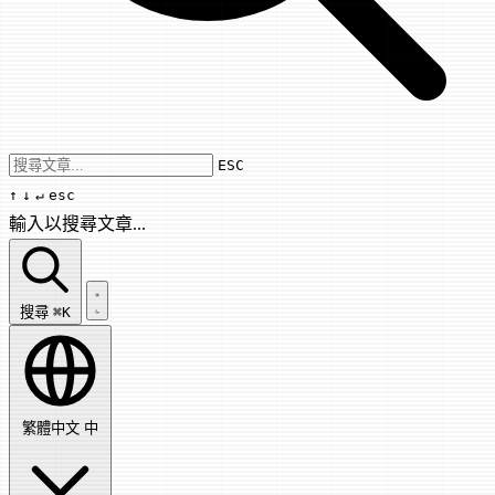
Use arrow keys to navigate results, Enter
ESC
↑
↓
↵
esc
輸入以搜尋文章...
搜尋文章...
搜尋
⌘K
繁體中文
中