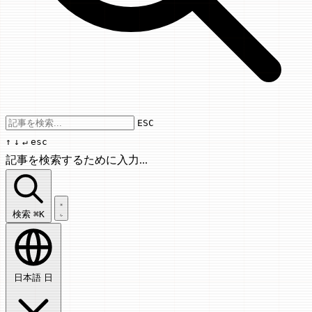
Use arrow keys to navigate results, Enter
ESC
↑
↓
↵
esc
記事を検索するために入力...
記事を検索...
検索
⌘K
日本語
日