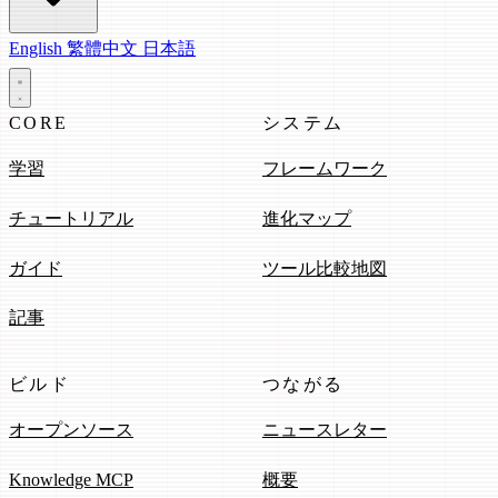
English
繁體中文
日本語
CORE
システム
学習
フレームワーク
チュートリアル
進化マップ
ガイド
ツール比較地図
記事
ビルド
つながる
オープンソース
ニュースレター
Knowledge MCP
概要