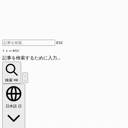
Use arrow keys to navigate results, Enter
ESC
↑
↓
↵
esc
記事を検索するために入力...
記事を検索...
検索
⌘K
日本語
日