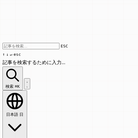
Use arrow keys to navigate results, Enter
ESC
↑
↓
↵
esc
記事を検索するために入力...
記事を検索...
検索
⌘K
日本語
日