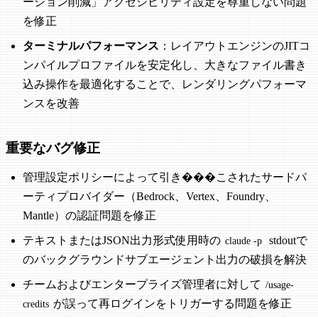
ーション削減」アクセシビリティ設定を尊重しない問題
を修正
ターミナルパフォーマンス
：レイアウトエンジンのJITコ
ンパイルプロファイルを安定化し、大きなファイル書き
込み操作を最適化することで、レンダリングパフォーマ
ンスを改善
重要なバグ修正
管理設定ポリシーによって引き���こされたサードパ
ーティプロバイダー（Bedrock、Vertex、Foundry、
Mantle）の認証問題を修正
テキストまたはJSON出力形式使用時の
stdoutで
claude -p
のバックグラウンドサブエージェント出力の破損を解決
チームおよびエンタープライズ管理者に対して
/usage-
が誤って再ログインをトリガーする問題を修正
credits