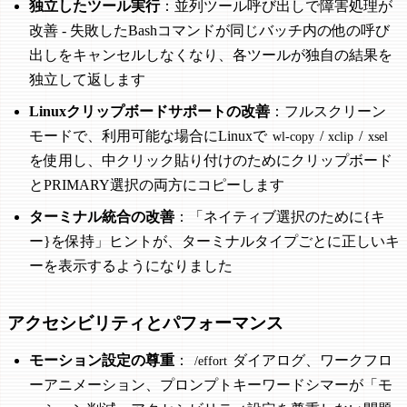
独立したツール実行
：並列ツール呼び出しで障害処理が
改善 - 失敗したBashコマンドが同じバッチ内の他の呼び
出しをキャンセルしなくなり、各ツールが独自の結果を
独立して返します
Linuxクリップボードサポートの改善
：フルスクリーン
モードで、利用可能な場合にLinuxで
/
/
wl-copy
xclip
xsel
を使用し、中クリック貼り付けのためにクリップボード
とPRIMARY選択の両方にコピーします
ターミナル統合の改善
：「ネイティブ選択のために{キ
ー}を保持」ヒントが、ターミナルタイプごとに正しいキ
ーを表示するようになりました
アクセシビリティとパフォーマンス
モーション設定の尊重
：
ダイアログ、ワークフロ
/effort
ーアニメーション、プロンプトキーワードシマーが「モ