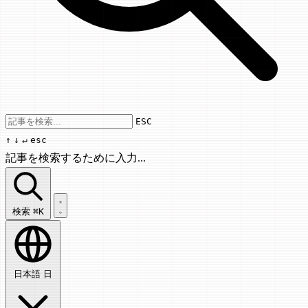
Use arrow keys to navigate results, Enter
ESC
↑
↓
↵
esc
記事を検索するために入力...
記事を検索...
検索
⌘K
日本語
日