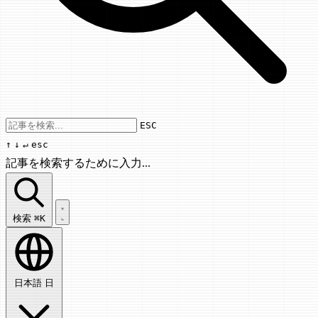
Use arrow keys to navigate results, Enter
ESC
↑
↓
↵
esc
記事を検索するために入力...
記事を検索...
検索
⌘K
日本語
日