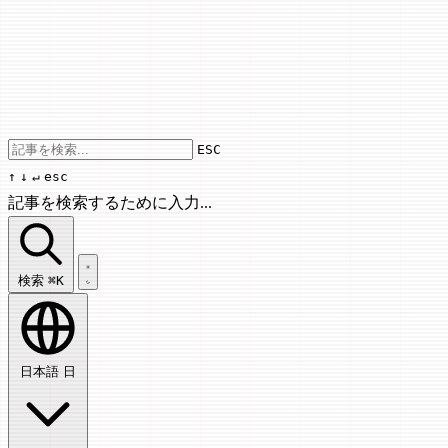
Use arrow keys to navigate results, Enter
ESC
↑
↓
↵
esc
記事を検索するために入力...
記事を検索...
検索
⌘K
日本語
日