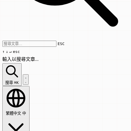
Use arrow keys to navigate results, Enter
ESC
↑
↓
↵
esc
輸入以搜尋文章...
搜尋文章...
搜尋
⌘K
繁體中文
中