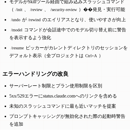
モデルがSkillツール経由で組み込みスラッシュコマンド
（
、
、
）��発見・実行可能
/init
/review
/security-review
が
のエイリアスとなり、使いやすさが向上
/undo
/rewind
コマンドが会話途中でのモデル切り替え前に警告
/model
を表示するよう強化
ピッカーがカレントディレクトリのセッションを
/resume
デフォルト表示（全プロジェクトは
）
Ctrl+A
エラーハンドリングの改良
サーバーレート制限とプラン使用制限を区別
5xx/529エラーにstatus.claude.comへのリンクを含める
未知のスラッシュコマンドに最も近いマッチを提案
プロンプトキャッシングが無効化された際の起動時警告
を追加