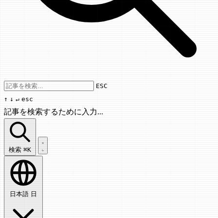
Use arrow keys to navigate results, Enter
ESC
↑
↓
↵
esc
記事を検索するために入力...
記事を検索...
検索
⌘K
日本語
日