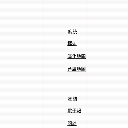
系統
框架
演化地圖
差異地圖
連結
電子報
關於