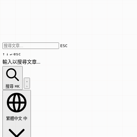
Use arrow keys to navigate results, Enter
ESC
↑
↓
↵
esc
輸入以搜尋文章...
搜尋文章...
搜尋
⌘K
繁體中文
中