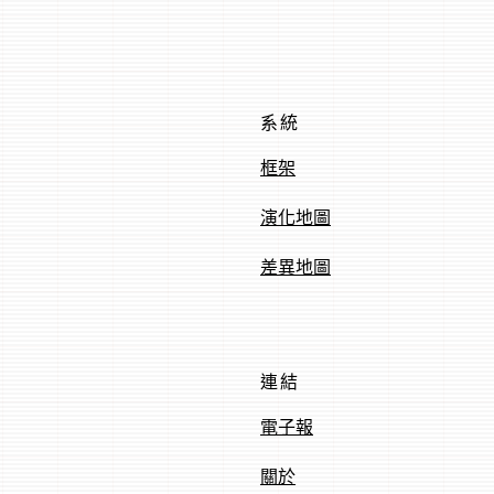
系統
框架
演化地圖
差異地圖
連結
電子報
關於