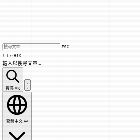
Use arrow keys to navigate results, Enter
ESC
↑
↓
↵
esc
輸入以搜尋文章...
搜尋文章...
搜尋
⌘K
繁體中文
中