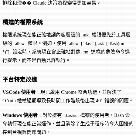
排除和理�� Claude 決策過程變得更加容易。
精進的權限系統
權限系統現在能正確地讓內容層級的
權限優先於工具層
ask
級的
權限。例如，使用
allow
allow: ["Bash"], ask: ["Bash(rm
設定時，系統現在會正確地對像
這樣的危險命令進
*)"]
rm
行提示，而不是自動允許執行。
平台特定改進
VSCode 使用者
：現已啟用 Chrome 整合功能，並解決了
OAuth 權杖過期導致長時間工作階段後出現 401 錯誤的問題。
Windows 使用者
：對於擁有
檔案的使用者，Bash 命
.bashrc
令執行現在能正常運作，並且消除了生成子程序時令人困擾的
控制台視窗閃爍問題。