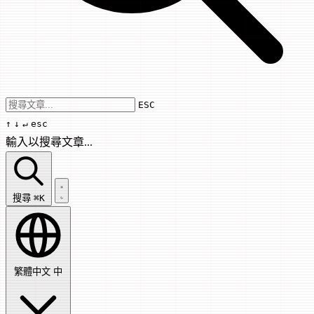
Use arrow keys to navigate results, Enter
ESC
↑
↓
↵
esc
輸入以搜尋文章...
搜尋文章...
搜尋
⌘K
繁體中文
中