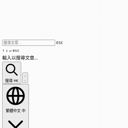
Use arrow keys to navigate results, Enter
ESC
↑
↓
↵
esc
輸入以搜尋文章...
搜尋文章...
搜尋
⌘K
繁體中文
中