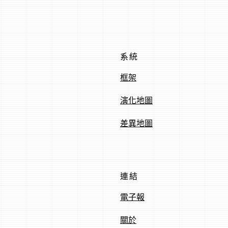
系統
框架
演化地圖
差異地圖
連結
電子報
關於