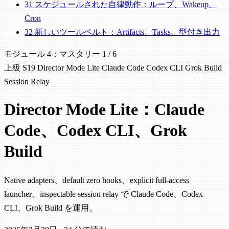
31
スケジュールされた自律動作：ループ、Wakeup、
Cron
32
新しいツールベルト：Artifacts、Tasks、型付き出力
モジュール 4：マスタリー
1 / 6
上級
S19
Director Mode Lite
Claude Code
Codex CLI
Grok Build
Session Relay
Director Mode Lite：Claude
Code、Codex CLI、Grok
Build
Native adapters、default zero hooks、explicit full-access
launcher、inspectable session relay で Claude Code、Codex
CLI、Grok Build を運用。