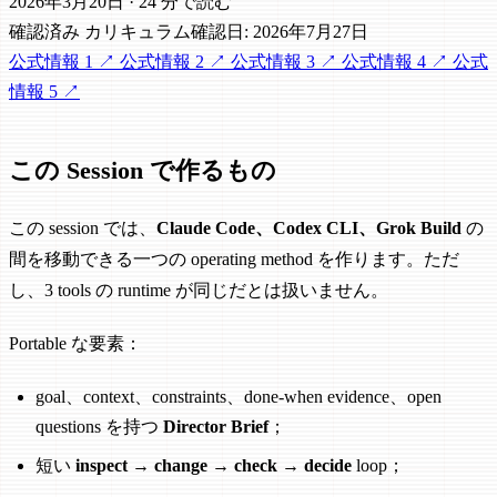
2026年3月20日
·
24 分で読む
確認済み
カリキュラム確認日: 2026年7月27日
公式情報 1
↗
公式情報 2
↗
公式情報 3
↗
公式情報 4
↗
公式
情報 5
↗
この Session で作るもの
この session では、
Claude Code、Codex CLI、Grok Build
の
間を移動できる一つの operating method を作ります。ただ
し、3 tools の runtime が同じだとは扱いません。
Portable な要素：
goal、context、constraints、done-when evidence、open
questions を持つ
Director Brief
；
短い
inspect → change → check → decide
loop；