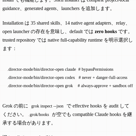
guidance、generated agents、launchers を追加します。
Installation は 35 shared skills、14 native agent adapters、relay、
open launcher の存在を意味し、default では
zero hooks
です。
trusted repository では native full-capability runtime を明示選択し
ます：
.director-mode/bin/director-open
 claude
  # bypassPermissions
.director-mode/bin/director-open
 codex
   # never + danger-full-access
.director-mode/bin/director-open
 grok
    # always-approve + sandbox off
Grok の前に
で effective hooks を audit して
grok inspect --json
ください。
が空でも compatible Claude hooks を継
.grok/hooks
承する場合があります。