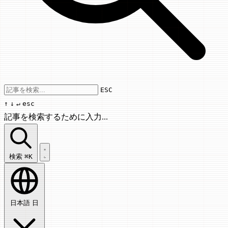
Use arrow keys to navigate results, Enter
ESC
↑
↓
↵
esc
記事を検索するために入力...
記事を検索...
検索
⌘K
日本語
日