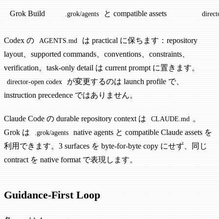
Grok Build
と compatible assets
.grok/agents
direc
Codex の
は practical に保ちます：repository
AGENTS.md
layout、supported commands、conventions、constraints、
verification。task-only detail は current prompt に置きます。
が変更するのは launch profile で、
director-open codex
instruction precedence ではありません。
Claude Code の durable repository context は
。
CLAUDE.md
Grok は
native agents と compatible Claude assets を
.grok/agents
利用できます。3 surfaces を byte-for-byte copy にせず、同じ
contract を native format で表現します。
Guidance-First Loop