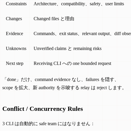
Constraints
Architecture、compatibility、safety、user limits
Changes
Changed files と理由
Evidence
Commands、exit status、relevant output、diff obser
Unknowns
Unverified claims と remaining risks
Next step
Receiving CLI への one bounded request
「done」だけ、command evidence なし、failures を隠す、
scope を拡大、新 authority を示唆する relay は reject します。
Conflict / Concurrency Rules
3 CLI は自動的に safe team にはなりません：