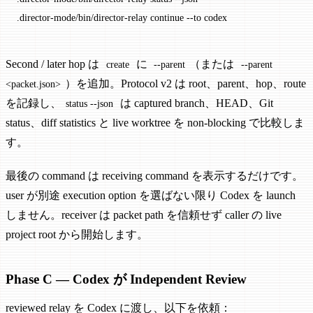
.director-mode/bin/director-relay
 continue
 --to
 codex
Second / later hop は
に
（または
create
--parent
--parent
）を追加。Protocol v2 は root、parent、hop、route
<packet.json>
を記録し、
は captured branch、HEAD、Git
status --json
status、diff statistics と live worktree を non-blocking で比較しま
す。
最後の command は receiving command を表示するだけです。
user が別途 execution option を選ばない限り Codex を launch
しません。receiver は packet path を信頼せず caller の live
project root から開始します。
Phase C — Codex が Independent Review
reviewed relay を Codex に渡し、以下を依頼：