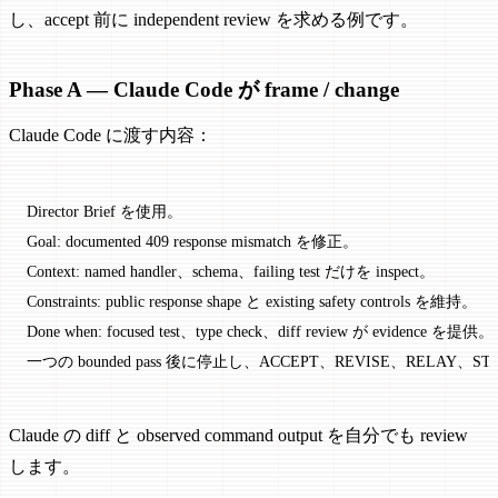
し、accept 前に independent review を求める例です。
Phase A — Claude Code が frame / change
Claude Code に渡す内容：
Director Brief を使用。
Goal: documented 409 response mismatch を修正。
Context: named handler、schema、failing test だけを inspect。
Constraints: public response shape と existing safety controls を維持。
Done when: focused test、type check、diff review が evidence を提供。
一つの bounded pass 後に停止し、ACCEPT、REVISE、RELAY、S
Claude の diff と observed command output を自分でも review
します。