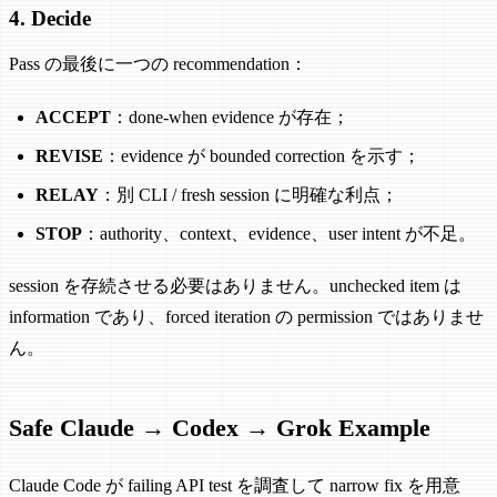
4. Decide
Pass の最後に一つの recommendation：
ACCEPT
：done-when evidence が存在；
REVISE
：evidence が bounded correction を示す；
RELAY
：別 CLI / fresh session に明確な利点；
STOP
：authority、context、evidence、user intent が不足。
session を存続させる必要はありません。unchecked item は
information であり、forced iteration の permission ではありませ
ん。
Safe Claude → Codex → Grok Example
Claude Code が failing API test を調査して narrow fix を用意