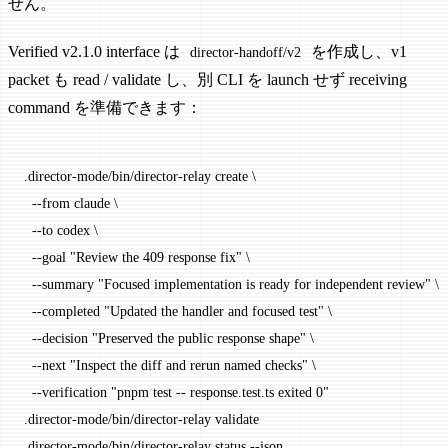
せん。
Verified v2.1.0 interface は
を作成し、v1
director-handoff/v2
packet も read / validate し、別 CLI を launch せず receiving
command を準備できます：
.director-mode/bin/director-relay
 create
 \
  --from
 claude
 \
  --to
 codex
 \
  --goal
 "Review the 409 response fix"
 \
  --summary
 "Focused implementation is ready for independent review"
 \
  --completed
 "Updated the handler and focused test"
 \
  --decision
 "Preserved the public response shape"
 \
  --next
 "Inspect the diff and rerun named checks"
 \
  --verification
 "pnpm test -- response.test.ts exited 0"
.director-mode/bin/director-relay
 validate
.director-mode/bin/director-relay
 status
 --json