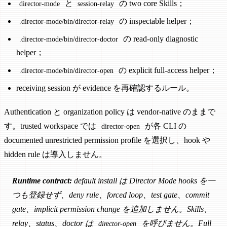
と
の two core Skills；
director-mode
session-relay
の inspectable helper；
.director-mode/bin/director-relay
の read-only diagnostic
.director-mode/bin/director-doctor
helper；
の explicit full-access helper；
.director-mode/bin/director-open
receiving session が evidence を再確認するルール。
Authentication と organization policy は vendor-native のままで
す。trusted workspace では
が各 CLI の
director-open
documented unrestricted permission profile を選択し、hook や
hidden rule は導入しません。
Runtime contract:
default install は Director Mode hooks を一
つも登録せず、deny rule、forced loop、test gate、commit
gate、implicit permission change を追加しません。Skills、
relay、status、doctor は
を呼びません。Full
director-open