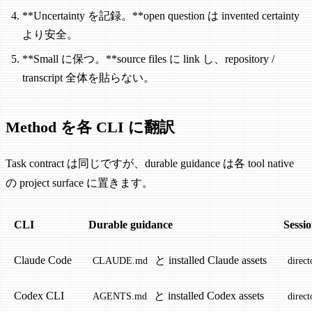
**Uncertainty を記録。**open question は invented certainty
より安全。
**Small に保つ。**source files に link し、repository /
transcript 全体を貼らない。
Method を各 CLI に翻訳
Task contract は同じですが、durable guidance は各 tool native
の project surface に置きます。
CLI
Durable guidance
Sessi
Claude Code
と installed Claude assets
CLAUDE.md
direct
Codex CLI
と installed Codex assets
AGENTS.md
direc