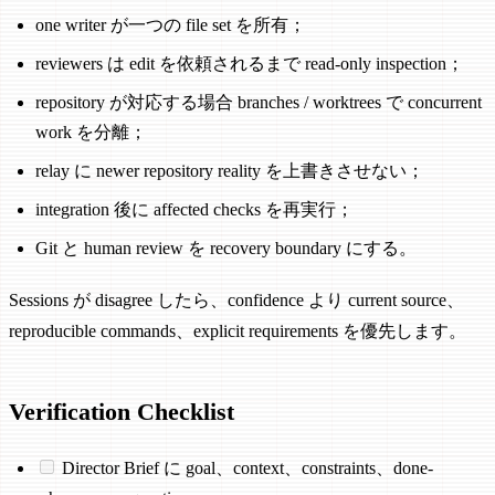
one writer が一つの file set を所有；
reviewers は edit を依頼されるまで read-only inspection；
repository が対応する場合 branches / worktrees で concurrent
work を分離；
relay に newer repository reality を上書きさせない；
integration 後に affected checks を再実行；
Git と human review を recovery boundary にする。
Sessions が disagree したら、confidence より current source、
reproducible commands、explicit requirements を優先します。
Verification Checklist
Director Brief に goal、context、constraints、done-