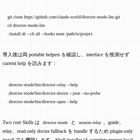
git
 clone
 https://github.com/claude-world/director-mode-lite.git
cd
 director-mode-lite
./install.sh
 --cli
 all
 --hooks
 none
 /path/to/project
導入後は両 portable helpers を確認し、interface を推測せず
current help を読みます：
.director-mode/bin/director-relay
 --help
.director-mode/bin/director-doctor
 --json
 --no-probe
.director-mode/bin/director-open
 --help
Two core Skills は
と
。guide、
director-mode
session-relay
relay、read-only doctor fallback を bundle するため plugin-only
install でも機能します。Shell installer は complete project-local