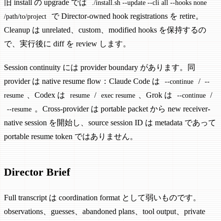
旧 install の upgrade では
./install.sh --update --cli all --hooks none
で Director-owned hook registrations を retire。
/path/to/project
Cleanup は unrelated、custom、modified hooks を保持するの
で、実行後に diff を review します。
Session continuity には provider boundary があります。同
provider は native resume flow：Claude Code は
/
--continue
--
、Codex は
/
、Grok は
/
resume
resume
exec resume
--continue
。Cross-provider は portable packet から new receiver-
--resume
native session を開始し、source session ID は metadata であって
portable resume token ではありません。
Director Brief
Full transcript は coordination format として弱いものです。
observations、guesses、abandoned plans、tool output、private