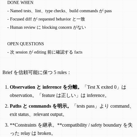
DONE WHEN
- Named tests、lint、type checks、build commands が pass
- Focused diff が requested behavior と一致
- Human review に blocking concern がない
OPEN QUESTIONS
- 次 session が editing 前に確認する facts
Brief を信頼可能に保つ 5 rules：
Observation と inference を分離。
「Test X exited 0」は
observation。「feature は正しい」は inference。
Paths と commands を明示。
「tests pass」より command、
exit status、relevant output。
**Constraints を継承。**compatibility / safety boundary を失
った relay は broken。