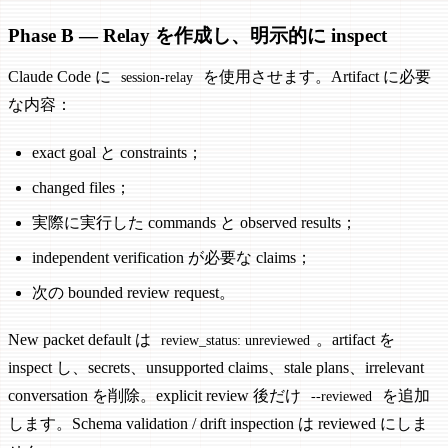
Phase B — Relay を作成し、明示的に inspect
Claude Code に
を使用させます。Artifact に必要
session-relay
な内容：
exact goal と constraints；
changed files；
実際に実行した commands と observed results；
independent verification が必要な claims；
次の bounded review request。
New packet default は
。artifact を
review_status: unreviewed
inspect し、secrets、unsupported claims、stale plans、irrelevant
conversation を削除。explicit review 後だけ
を追加
--reviewed
します。Schema validation / drift inspection は reviewed にしま