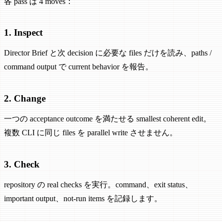
各 pass は 4 moves：
1. Inspect
Director Brief と次 decision に必要な files だけを読み、paths /
command output で current behavior を報告。
2. Change
一つの acceptance outcome を満たせる smallest coherent edit。
複数 CLI に同じ files を parallel write させません。
3. Check
repository の real checks を実行。command、exit status、
important output、not-run items を記録します。