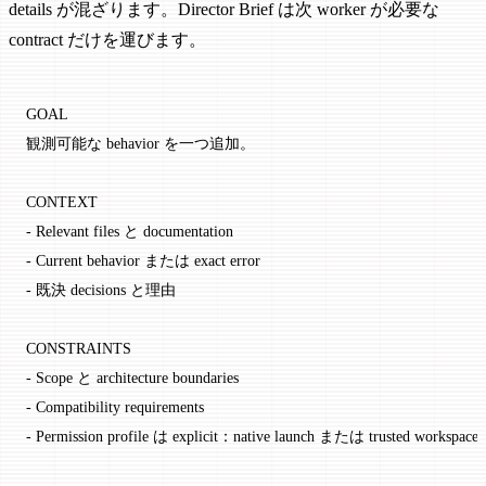
details が混ざります。Director Brief は次 worker が必要な
contract だけを運びます。
GOAL
観測可能な behavior を一つ追加。
CONTEXT
- Relevant files と documentation
- Current behavior または exact error
- 既決 decisions と理由
CONSTRAINTS
- Scope と architecture boundaries
- Compatibility requirements
- Permission profile は explicit：native launch または trusted workspace 