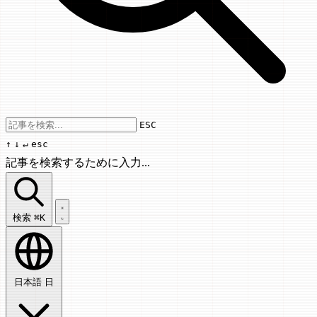
Use arrow keys to navigate results, Enter
ESC
↑
↓
↵
esc
記事を検索するために入力...
記事を検索...
検索
⌘K
日本語
日