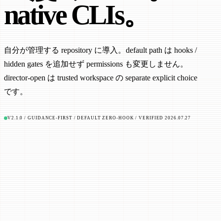
native CLIs。
自分が管理する repository に導入。default path は hooks /
hidden gates を追加せず permissions も変更しません。
director-open は trusted workspace の separate explicit choice
です。
V2.1.0 / GUIDANCE-FIRST / DEFAULT ZERO-HOOK / VERIFIED 2026.07.27