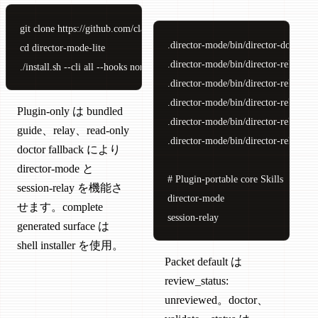
git clone https://github.com/claude-world/director-mode-lite.git

.director-mode/bin/director-doctor --
cd director-mode-lite

.director-mode/bin/director-relay --he
./install.sh --cli all --hooks none /path/to/project
.director-mode/bin/director-relay vali
.director-mode/bin/director-relay statu
Plugin-only は bundled
.director-mode/bin/director-relay sho
guide、relay、read-only
.director-mode/bin/director-relay con
doctor fallback により
director-mode と
# Plugin-portable core Skills

session-relay を機能さ
director-mode

せます。complete
session-relay
generated surface は
shell installer を使用。
Packet default は
review_status:
unreviewed。doctor、