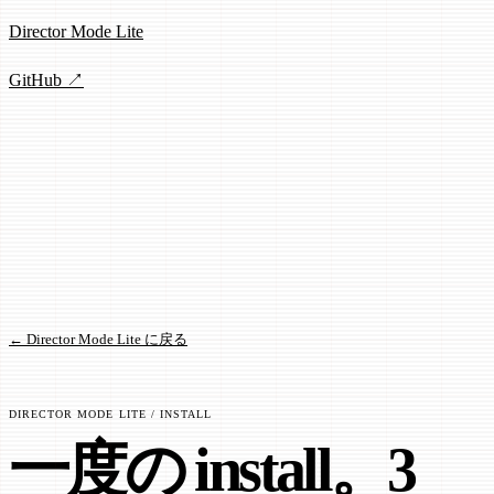
Director Mode Lite
GitHub ↗
← Director Mode Lite に戻る
DIRECTOR MODE LITE / INSTALL
一度の install。3