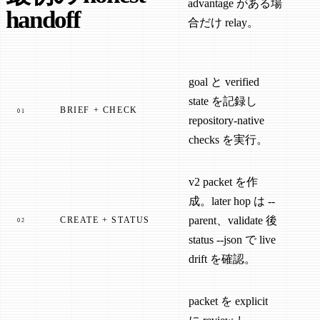
advantage がある場
handoff
合だけ relay。
goal と verified
state を記録し
BRIEF + CHECK
01
repository-native
checks を実行。
v2 packet を作
成。later hop は --
parent、validate 後
CREATE + STATUS
02
status --json で live
drift を確認。
packet を explicit