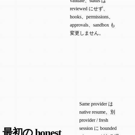
validate、status は
reviewed にせず、
hooks、permissions、
approvals、sandbox も
変更しません。
Same provider は
native resume。別
provider / fresh
session に bounded
最初の honest