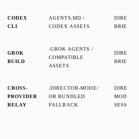
CODEX
AGENTS.MD /
DIRECTO
CLI
CODEX ASSETS
BRIEF + 
.GROK AGENTS /
GROK
DIRECTO
COMPATIBLE
BUILD
BRIEF + 
ASSETS
CROSS-
.DIRECTOR-MODE/
DIRECTO
PROVIDER
OR BUNDLED
MODE +
RELAY
FALLBACK
SESSION