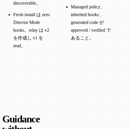
discoverable。
Managed policy、
Fresh install は zero
inherited hooks、
Director Mode
generated code が
hooks。relay は v2
approved / verified で
を作成し v1 を
あること。
read。
Guidance