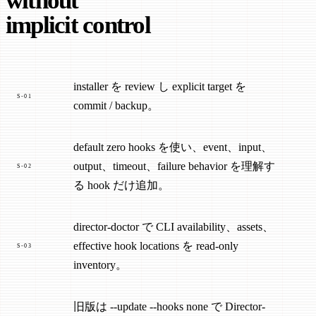
without
implicit control
installer を review し explicit target を
S-01
commit / backup。
default zero hooks を使い、event、input、
output、timeout、failure behavior を理解す
S-02
る hook だけ追加。
director-doctor で CLI availability、assets、
effective hook locations を read-only
S-03
inventory。
旧版は --update --hooks none で Director-