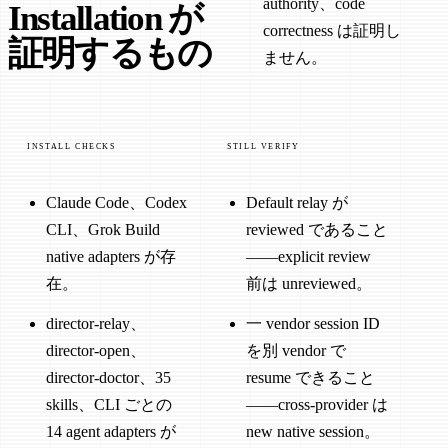
authority、code
Installation が
correctness は証明し
証明するもの
ません。
INSTALL CHECKS
STILL VERIFY
Claude Code、Codex
Default relay が
CLI、Grok Build
reviewed であること
native adapters が存
——explicit review
在。
前は unreviewed。
director-relay、
一 vendor session ID
director-open、
を別 vendor で
director-doctor、35
resume できること
skills、CLI ごとの
——cross-provider は
14 agent adapters が
new native session。