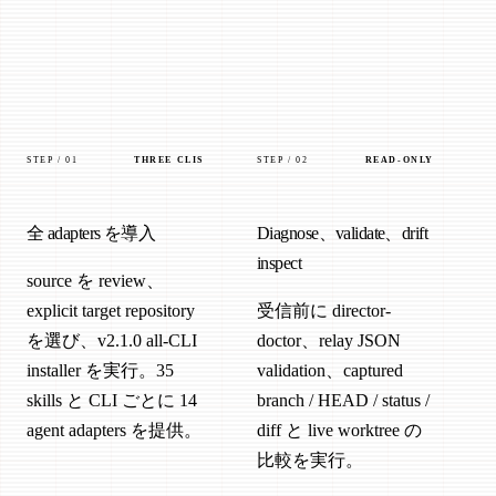
STEP / 01
THREE CLIS
STEP / 02
READ-ONLY
全 adapters を導入
Diagnose、validate、drift
inspect
source を review、
explicit target repository
受信前に director-
を選び、v2.1.0 all-CLI
doctor、relay JSON
installer を実行。35
validation、captured
skills と CLI ごとに 14
branch / HEAD / status /
agent adapters を提供。
diff と live worktree の
比較を実行。