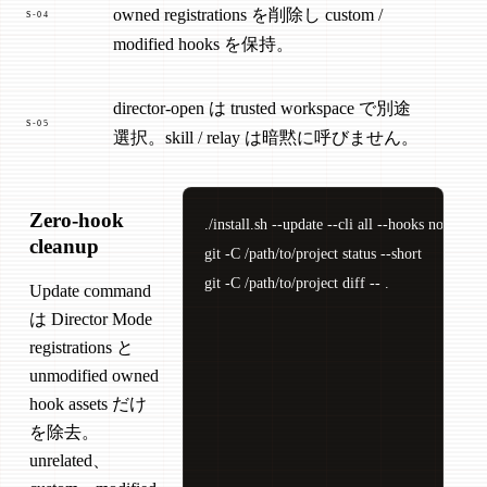
owned registrations を削除し custom /
S-04
modified hooks を保持。
director-open は trusted workspace で別途
S-05
選択。skill / relay は暗黙に呼びません。
Zero-hook
./install.sh --update --cli all --hooks none /pat
cleanup
git -C /path/to/project status --short

git -C /path/to/project diff -- .
Update command
は Director Mode
registrations と
unmodified owned
hook assets だけ
を除去。
unrelated、