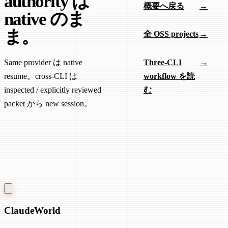
authority は
概要へ戻る
→
native のま
ま。
全 OSS projects
→
Same provider は native
Three-CLI
→
resume。cross-CLI は
workflow を読
inspected / explicitly reviewed
む
packet から new session。
Claude
World