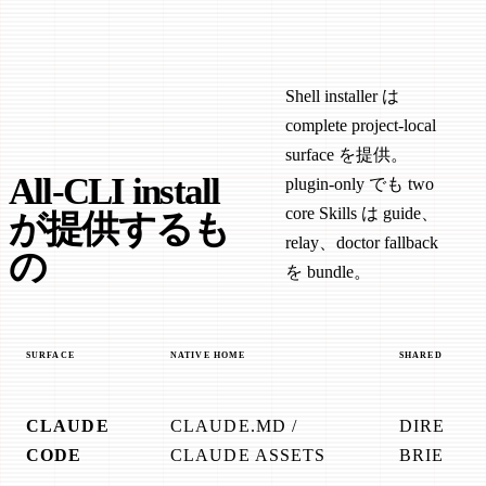
Shell installer は
complete project-local
surface を提供。
All-CLI install
plugin-only でも two
core Skills は guide、
が提供するも
relay、doctor fallback
の
を bundle。
SURFACE
NATIVE HOME
SHARED METHO
CLAUDE
CLAUDE.MD /
DIRECTO
CODE
CLAUDE ASSETS
BRIEF + 