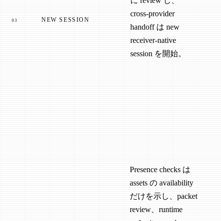
に review し、
cross-provider
NEW SESSION
03
handoff は new
receiver-native
session を開始。
Presence checks は
assets の availability
だけを示し、packet
review、runtime