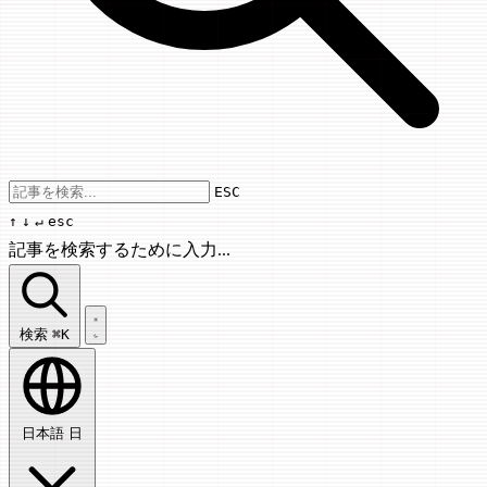
Use arrow keys to navigate results, Enter
ESC
↑
↓
↵
esc
記事を検索するために入力...
記事を検索...
検索
⌘K
日本語
日