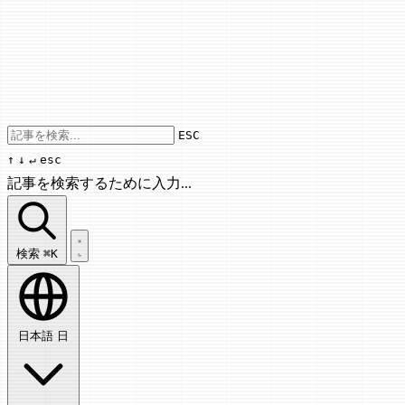
Use arrow keys to navigate results, Enter
ESC
↑
↓
↵
esc
記事を検索するために入力...
記事を検索...
検索
⌘K
日本語
日