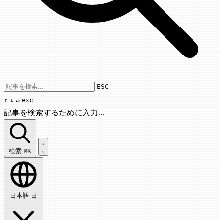
Use arrow keys to navigate results, Enter
ESC
↑
↓
↵
esc
記事を検索するために入力...
記事を検索...
検索
⌘K
日本語
日