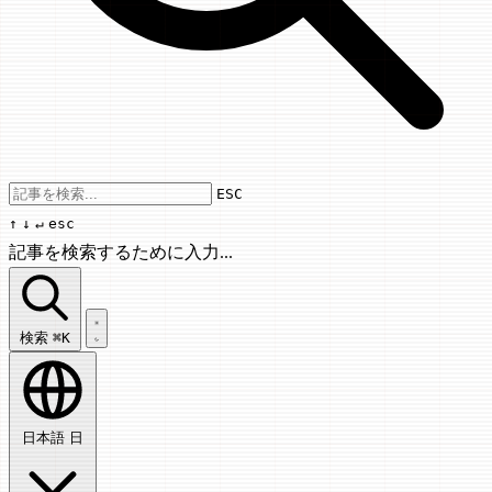
Use arrow keys to navigate results, Enter
ESC
↑
↓
↵
esc
記事を検索するために入力...
記事を検索...
検索
⌘K
日本語
日