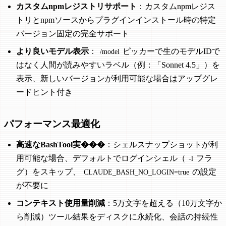
カスタムnpmレジストリサポート
：カスタムnpmレジス
トリとnpmソースからプラグインインストール時の特定
バージョン固定の完全サポート
より良いモデル表示
：
ピッカーで生のモデルIDで
/model
はなく人間が読みやすいラベル（例：「Sonnet 4.5」）を
表示、新しいバージョンが利用可能な場合はアップグレ
ードヒント付き
パフォーマンス最適化
高速なBashTool実���
：シェルスナップショットが利
用可能な場合、デフォルトでログインシェル（
フラ
-l
グ）をスキップ、
の設定
CLAUDE_BASH_NO_LOGIN=true
が不要に
コンテキスト使用量削減
：5万文字を超える（10万文字か
ら削減）ツール結果をディスクに永続化、会話の持続性