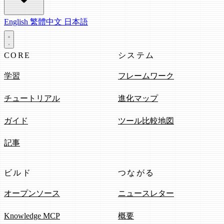
English
繁體中文
日本語
CORE
システム
学習
フレームワーク
チュートリアル
進化マップ
ガイド
ツール比較地図
記事
ビルド
つながる
オープンソース
ニュースレター
Knowledge MCP
概要