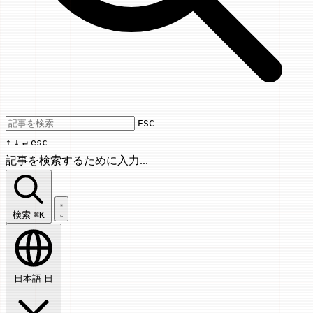
Use arrow keys to navigate results, Enter
ESC
↑
↓
↵
esc
記事を検索するために入力...
記事を検索...
検索
⌘K
日本語
日