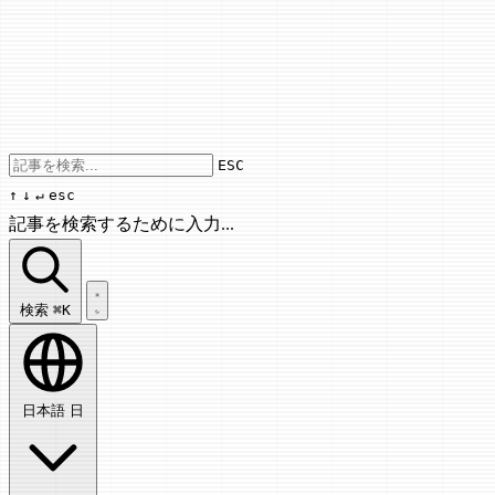
Use arrow keys to navigate results, Enter
ESC
↑
↓
↵
esc
記事を検索するために入力...
記事を検索...
検索
⌘K
日本語
日