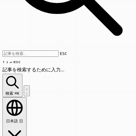
Use arrow keys to navigate results, Enter
ESC
↑
↓
↵
esc
記事を検索するために入力...
記事を検索...
検索
⌘K
日本語
日