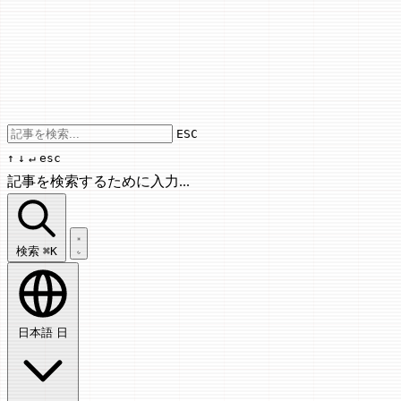
Use arrow keys to navigate results, Enter
ESC
↑
↓
↵
esc
記事を検索するために入力...
記事を検索...
検索
⌘K
日本語
日