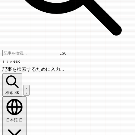
Use arrow keys to navigate results, Enter
ESC
↑
↓
↵
esc
記事を検索するために入力...
記事を検索...
検索
⌘K
日本語
日