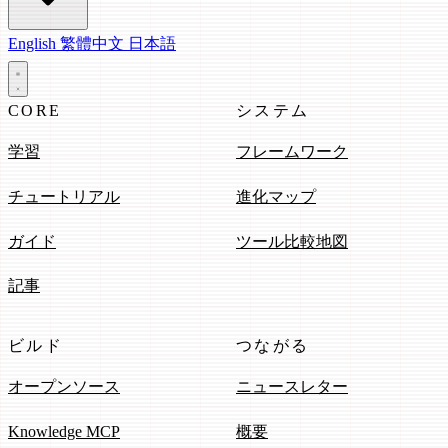
English
繁體中文
日本語
CORE
システム
学習
フレームワーク
チュートリアル
進化マップ
ガイド
ツール比較地図
記事
ビルド
つながる
オープンソース
ニュースレター
Knowledge MCP
概要