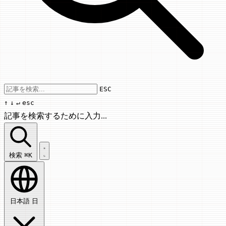
Use arrow keys to navigate results, Enter
ESC
↑
↓
↵
esc
記事を検索するために入力...
記事を検索...
検索
⌘K
日本語
日