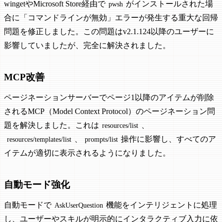
wingetやMicrosoft Store経由で
がインストールされた場
pwsh
合に「コマンドラインが無効」エラーが発生する重大な回帰
問題を修正しました。この問題はv2.1.124以降のユーザーに
影響していましたが、完全に解決されました。
MCP改善
ページネーションサーバーでページ1以降のアイテムが削除
されるMCP（Model Context Protocol）のページネーション問
題を解決しました。これは
、
resources/list
、
操作に影響し、すべてのア
resources/templates/list
prompts/list
イテムが適切に表示されるようになりました。
自動モード強化
自動モードで
機能をインテリジェントに処理
AskUserQuestion
し、ユーザーやスキルが明示的にインタラクティブ入力に依