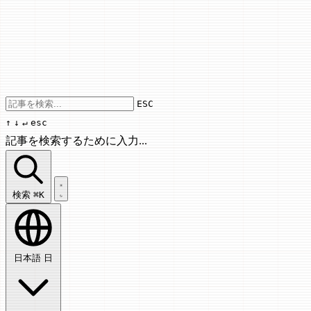
Use arrow keys to navigate results, Enter
ESC
↑
↓
↵
esc
記事を検索するために入力...
記事を検索...
検索
⌘K
日本語
日