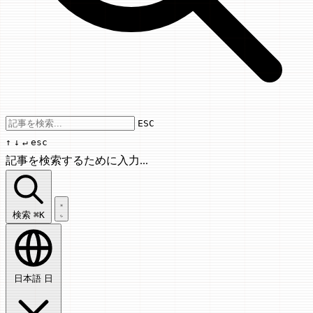
Use arrow keys to navigate results, Enter
ESC
↑
↓
↵
esc
記事を検索するために入力...
記事を検索...
検索
⌘K
日本語
日