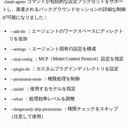
コマンドが包括的な設定フラグセットをサポー
claude agents
トし、派遣されるバックグラウンドセッションの詳細な制御
が可能になりました：
：エージェントのワークスペースにディレクト
--add-dir
リを追加
：エージェント固有の設定を構成
--settings
：MCP（Model Context Protocol）設定を指定
--mcp-config
：カスタムプラグインディレクトリを設定
--plugin-dir
：権限処理を制御
--permission-mode
：使用するモデルを指定
--model
：処理効率レベルを調整
--effort
：権限チェックをスキップ
--dangerously-skip-permissions
（注意して使用）