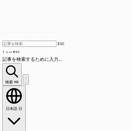
Use arrow keys to navigate results, Enter
ESC
↑
↓
↵
esc
記事を検索するために入力...
記事を検索...
検索
⌘K
日本語
日